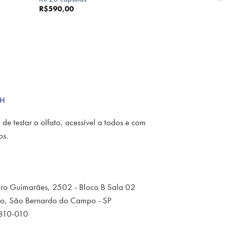
R$
590,00
TH
e testar o olfato, acessível a todos e com
s.​
aro Guimarães, 2502 - Bloco B Sala 02
o, São Bernardo do Campo - SP
810-010