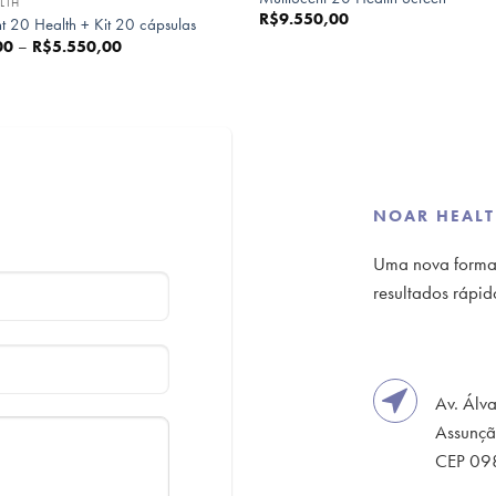
LTH
R$
9.550,00
t 20 Health + Kit 20 cápsulas
Price
00
–
R$
5.550,00
range:
R$590,00
through
R$5.550,00
NOAR HEAL
Uma nova forma d
resultados rápido
Av. Álv
Assunçã
CEP 09